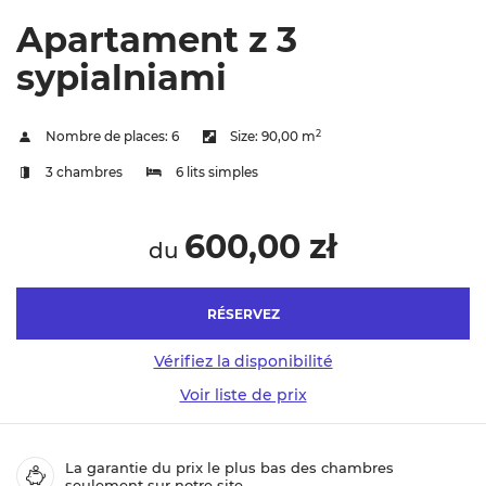
Apartament z 3
sypialniami
2
Nombre de places:
6
Size:
90,00 m
3 chambres
6 lits simples
600,00 zł
du
RÉSERVEZ
Vérifiez la disponibilité
Voir liste de prix
La garantie du prix le plus bas des chambres
seulement sur notre site