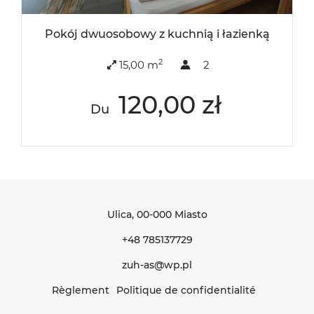
Pokój dwuosobowy z kuchnią i łazienką
2
15,00 m
2
120,00 zł
Du
Ulica
, 00-000 Miasto
+48 785137729
zuh-as@wp.pl
Règlement
Politique de confidentialité