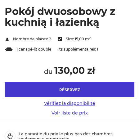
Pokój dwuosobowy z
kuchnią i łazienką
2
Nombre de places:
2
Size:
15,00 m
1 canapé-lit double
lits supplémentaires:
1
130,00 zł
du
RÉSERVEZ
Vérifiez la disponibilité
Voir liste de prix
La garantie du prix le plus bas des chambres
seulement sur notre site