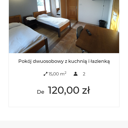
Pokój dwuosobowy z kuchnią i łazienką
2
15,00 m
2
120,00 zł
De