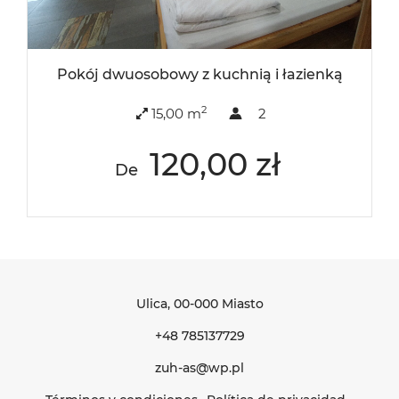
Pokój dwuosobowy z kuchnią i łazienką
2
15,00 m
2
120,00 zł
De
Ulica
, 00-000 Miasto
+48 785137729
zuh-as@wp.pl